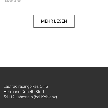
Niederlande
info@shimano-eu.com
MEHR LESEN
Laufrad racingbikes OHG
Hermann-Doneth-Str. 1
56112 Lahnstein (bei Koblenz)