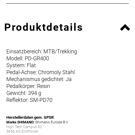
Produktdetails
Einsatzbereich: MTB/Trekking
Modell: PD-GR400
System: Flat
Pedal-Achse: Chromoly Stahl
Mechanismus gedichtet: Ja
Pedalkörper: Resin
Gewicht: 394 g
Reflektor: SM-PD70
Herstellerdaten gem. GPSR
Marke SHIMANO:
Shimano Europe B.V.
High Tech Campus 92
5656 AG Eindhoven