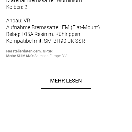
Material Bremssattel: Aluminium
Kolben: 2
Anbau: VR
Aufnahme Bremssattel: FM (Flat-Mount)
Belag: L05A Resin m. Kühlrippen
Kompatibel mit: SM-BH90-JK-SSR
Herstellerdaten gem. GPSR
Marke SHIMANO:
Shimano Europe B.V.
High Tech Campus 92
5656 AG Eindhoven
Niederlande
info@shimano-eu.com
MEHR LESEN