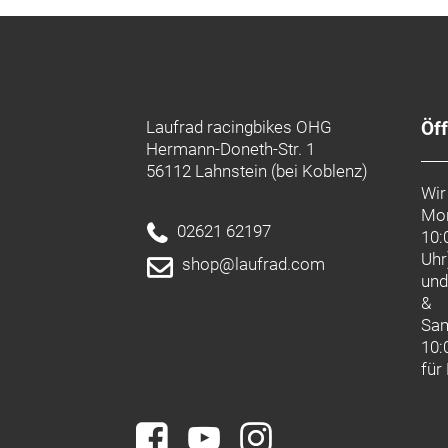
Laufrad racingbikes OHG
Öf
Hermann-Doneth-Str. 1
56112 Lahnstein (bei Koblenz)
Wir
Mon
02621 62197
10:
Uhr
shop@laufrad.com
un
&
Sa
10:
für