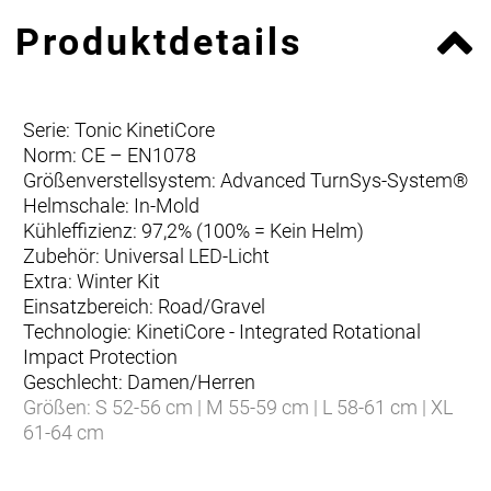
Produktdetails
Serie: Tonic KinetiCore
Norm: CE – EN1078
Größenverstellsystem: Advanced TurnSys-System®
Helmschale: In-Mold
Kühleffizienz: 97,2% (100% = Kein Helm)
Zubehör: Universal LED-Licht
Extra: Winter Kit
Einsatzbereich: Road/Gravel
Technologie: KinetiCore - Integrated Rotational
Impact Protection
Geschlecht: Damen/Herren
Größen: S 52-56 cm | M 55-59 cm | L 58-61 cm | XL
61-64 cm
Gewicht: 240 g (M)