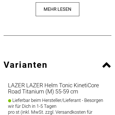
Herstellerdaten gem. GPSR
MEHR LESEN
Marke LAZER:
LAZER SPORET N.V.
Oude Baan 3B
2800 Mechelen Belgium
www.lazersport.com
info@lazersport.com
Varianten
LAZER LAZER Helm Tonic KinetiCore
Road Titanium (M) 55-59 cm
Lieferbar beim Hersteller/Lieferant - Besorgen
wir für Dich in 1-5 Tagen
pro st (inkl. MwSt. zzgl.
Versandkosten für