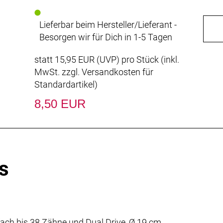
Lieferbar beim Hersteller/Lieferant -
Besorgen wir für Dich in 1-5 Tagen
statt
15,95 EUR
(
UVP
) pro Stück (inkl.
MwSt. zzgl.
Versandkosten für
Standardartikel
)
8,50 EUR
s
"
-fach bis 38 Zähne und Dual Drive, Ø 19 cm