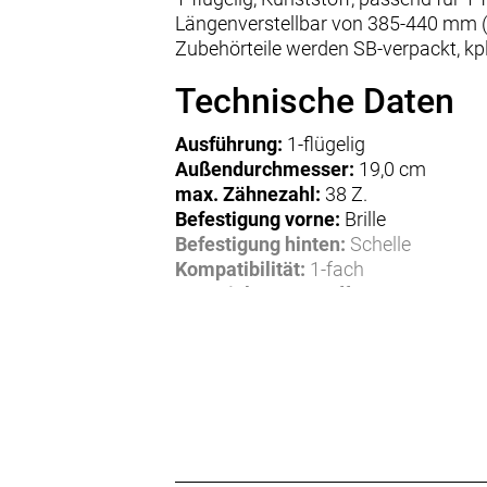
Längenverstellbar von 385-440 mm (
Zubehörteile werden SB-verpackt, kpl.
Technische Daten
Ausführung:
1-flügelig
Außendurchmesser:
19,0 cm
max. Zähnezahl:
38 Z.
Befestigung vorne:
Brille
Befestigung hinten:
Schelle
Kompatibilität:
1-fach
Material:
Kunststoff
Gewicht:
0,18 kg
Herstellerdaten gem. GPSR
Marke Horn:
Horn GmbH
Gewerbestraße 14
D-78244 Gottmadingen
Tel: +49 7731 7803 0
Maail: info@horngmbh.com
https://www.horngmbh.com