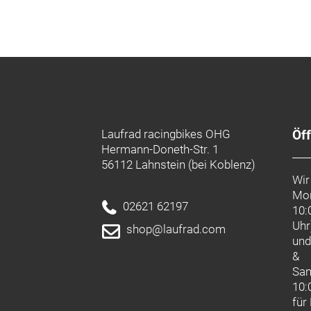
Laufrad racingbikes OHG
Öf
Hermann-Doneth-Str. 1
56112 Lahnstein (bei Koblenz)
Wir
Mon
02621 62197
10:
Uhr
shop@laufrad.com
un
&
Sa
10:
für