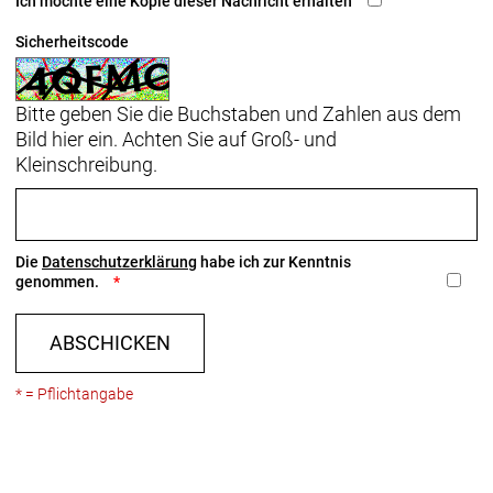
Ich möchte eine Kopie dieser Nachricht erhalten
Ständer: Pletscher Optima Flex
Sicherheitscode
Gewicht ca. 25 kg
Zulässiges Gesamtgewicht ca. 125 kg
Bitte geben Sie die Buchstaben und Zahlen aus dem
Bild hier ein. Achten Sie auf Groß- und
Herstellerdaten gem. GPSR
Marke HNF Nicolai:
HNF GmbH
Kleinschreibung.
Bahnhofstrasse 14
16359 Biesenthal
Telefon: +49 (0) 3337 7390050
E-Mail: info@hnf-bikes.com
www.hnf-bikes.com
Die
Datenschutzerklärung
habe ich zur Kenntnis
genommen.
Einzelstücke ganz stark reduziert
ABSCHICKEN
* = Pflichtangabe