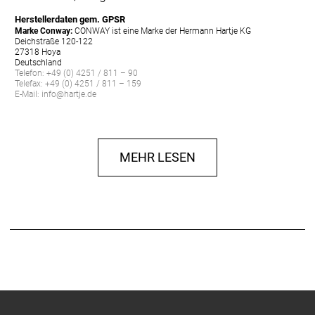
Herstellerdaten gem. GPSR
Marke Conway:
CONWAY ist eine Marke der Hermann Hartje KG
Deichstraße 120-122
27318 Hoya
Deutschland
Telefon: +49 (0) 4251 / 811 – 90
Telefax: +49 (0) 4251 / 811 – 159
E-Mail: info@hartje.de
MEHR LESEN