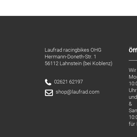
Laufrad racingbikes OHG
Öf
Hermann-Doneth-Str. 1
56112 Lahnstein (bei Koblenz)
Wir
Mon
02621 62197
10:
Uhr
shop@laufrad.com
un
&
Sa
10:
für