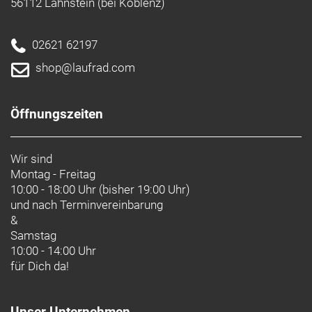
27318 Hoya
56112 Lahnstein (bei Koblenz)
Deutschland
info@hartje.de
02621 62197
shop@laufrad.com
Öffnungszeiten
Wir sind
Montag - Freitag
10:00 - 18:00 Uhr (bisher 19:00 Uhr)
und nach
Terminvereinbarung
&
Samstag
10:00 - 14:00 Uhr
für Dich da!
Unser Unternehmen