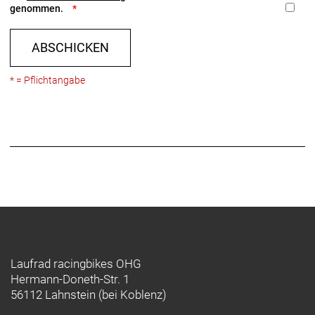
genommen.
ABSCHICKEN
* = Pflichtangabe
Laufrad racingbikes OHG
Hermann-Doneth-Str. 1
56112 Lahnstein (bei Koblenz)