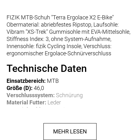
FIZIK MTB-Schuh "Terra Ergolace X2 E-Bike"
Obermaterial: abriebfestes Ripstop, Laufsohle:
Vibram "XS-Trek" Gummisohle mit EVA-Mittelsohle,
Stiffness Index: 3, ohne System-Aufnahme,
Innensohle: fizik Cycling Insole, Verschluss:
ergonomischer Ergolace-Schnürverschluss
Technische Daten
Einsatzbereich:
MTB
Größe (D):
46,0
Verschlusssystem:
Schnürung
Material Futter:
Leder
Material Sohle:
Gummi
Material:
Gummi
Farbbezeichnung:
black/black
Gewicht:
0,75 kg
MEHR LESEN