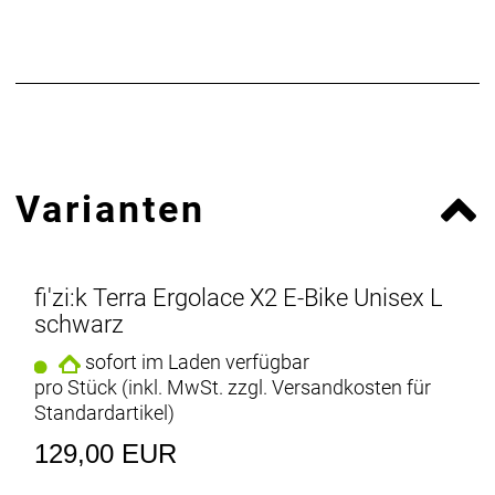
Herstellerdaten gem. GPSR
Marke fi'zi:k:
Fizik Via
Fizik Via F.lli Fontana 1
36040 Pozzoleone
Italien
info@fizik.com
Varianten
fi'zi:k Terra Ergolace X2 E-Bike Unisex L
schwarz
sofort im Laden verfügbar
pro Stück (inkl. MwSt. zzgl.
Versandkosten für
Standardartikel
)
129,00 EUR