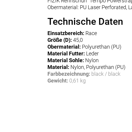
FIZIK Rennschuh "Tempo Powerstra
Obermaterial: PU Laser Perforated, La
Technische Daten
Einsatzbereich:
Race
Größe (D):
45,0
Obermaterial:
Polyurethan (PU)
Material Futter:
Leder
Material Sohle:
Nylon
Material:
Nylon, Polyurethan (PU)
Farbbezeichnung:
black / black
Gewicht:
0,61 kg
Herstellerdaten gem. GPSR
Marke fi'zi:k:
Fizik Via
Fizik Via F.lli Fontana 1
36040 Pozzoleone
Italien
info@fizik.com