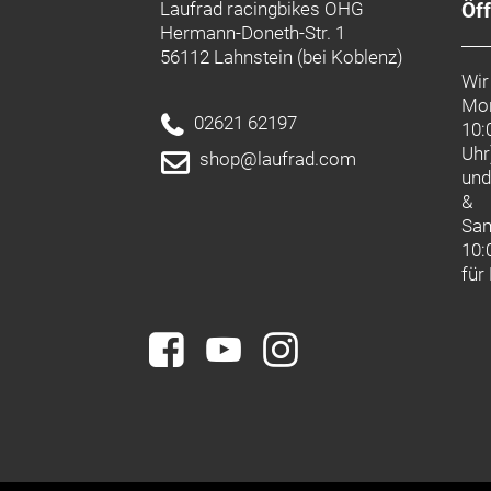
Laufrad racingbikes OHG
Öf
Hermann-Doneth-Str. 1
56112 Lahnstein (bei Koblenz)
Wir
Mon
02621 62197
10:
Uhr
shop@laufrad.com
un
&
Sa
10:
für