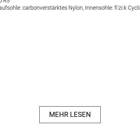
p R5"
ufsohle: carbonverstärktes Nylon, Innensohle: fi'zi:k Cycl
MEHR LESEN