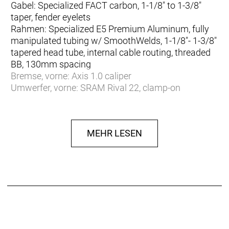
Gabel: Specialized FACT carbon, 1-1/8" to 1-3/8"
taper, fender eyelets
Rahmen: Specialized E5 Premium Aluminum, fully
manipulated tubing w/ SmoothWelds, 1-1/8"- 1-3/8"
tapered head tube, internal cable routing, threaded
BB, 130mm spacing
Bremse, vorne: Axis 1.0 caliper
Umwerfer, vorne: SRAM Rival 22, clamp-on
Reifen, vorne: RoadSport, 700x26mm
Rad, vorne: DT R460, sealed cartridge hubs, 14g
spokes, 20h
MEHR LESEN
Lenker: Specialized Shallow Drop, 6061, 70x125mm,
31.8mm clamp
Schlauch, innen: Presta, 40mm valve
Bremse, hinten: Axis 1.0 caliperPraxis 68mm BSA
Reifen, hinten: RoadSport, 700x26mm
Rad, hinten: DT R460, sealed cartridge hubs, 14g
spokes, 24h
Sattel: Body Geometry Bridge Saddle, steel rails
Sattelklemme: Bolt-type, 31.8mm