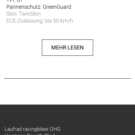
Pannenschutz: GreenGuard
Skin: TwinSkin
ECE-Zulassung: bis 50 km/h
Profil: HS485
Herstellerdaten gem. GPSR
Marke Schwalbe:
EU-Verantwortlicher:
MEHR LESEN
Ralf Bohle GmbH
Otto-Hahn-Str. 1
D-51580 Reichshof
www.schwalbe.com
info@schwalbe.com
Laufrad racingbikes OHG