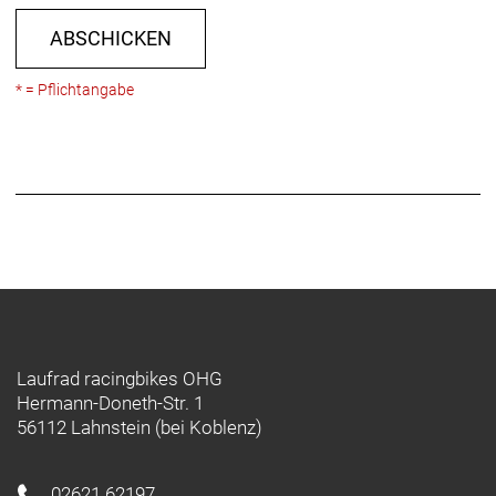
ABSCHICKEN
* = Pflichtangabe
Laufrad racingbikes OHG
Hermann-Doneth-Str. 1
56112 Lahnstein (bei Koblenz)
02621 62197