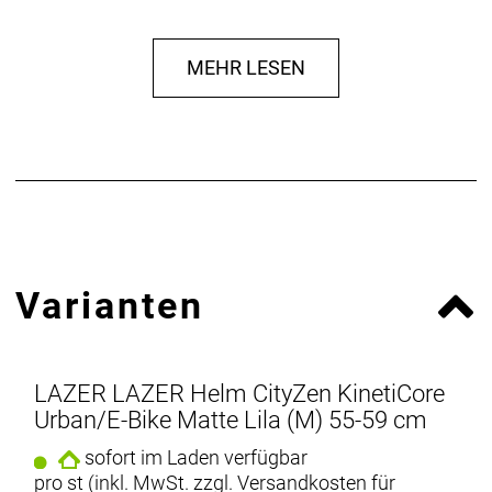
Herstellerdaten gem. GPSR
Marke LAZER:
LAZER SPORET N.V.
MEHR LESEN
Oude Baan 3B
2800 Mechelen Belgium
www.lazersport.com
info@lazersport.com
Varianten
LAZER LAZER Helm CityZen KinetiCore
Urban/E-Bike Matte Lila (M) 55-59 cm
sofort im Laden verfügbar
pro st (inkl. MwSt. zzgl.
Versandkosten für