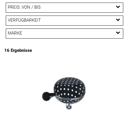
PREIS: VON / BIS
EUR
VERFÜGBARKEIT
EUR
MARKE
PREISFILTER ANWENDEN
BASIL
BIKE FASHION
CATEYE
KNOG
16 Ergebnisse
MATRIX