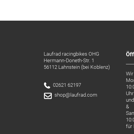
Laufrad racingbikes OHG
Öf
Hermann-Doneth-Str. 1
56112 Lahnstein (bei Koblenz)
Wir
Mon
02621 62197
10:
Uhr
shop@laufrad.com
un
&
Sa
10:
für