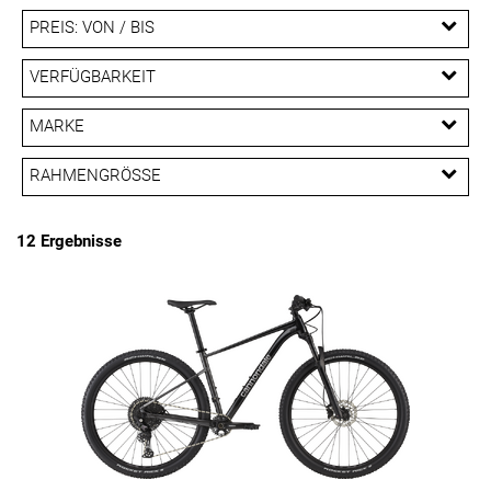
PREIS: VON / BIS
EUR
VERFÜGBARKEIT
EUR
MARKE
PREISFILTER ANWENDEN
Cannondale
Conway
Orbea
RAHMENGRÖSSE
Specialized
M
S
XL
12 Ergebnisse