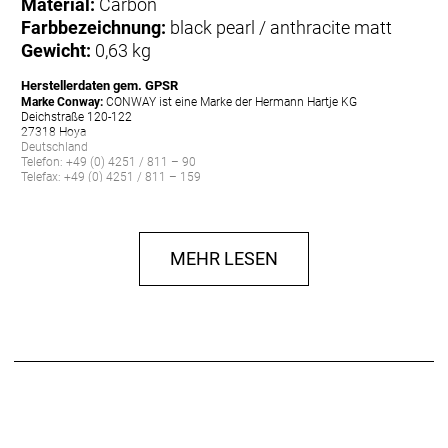
Material:
Carbon
Farbbezeichnung:
black pearl / anthracite matt
Gewicht:
0,63 kg
Herstellerdaten gem. GPSR
Marke Conway:
CONWAY ist eine Marke der Hermann Hartje KG
Deichstraße 120-122
27318 Hoya
Deutschland
Telefon: +49 (0) 4251 / 811 – 90
Telefax: +49 (0) 4251 / 811 – 159
E-Mail: info@hartje.de
MEHR LESEN