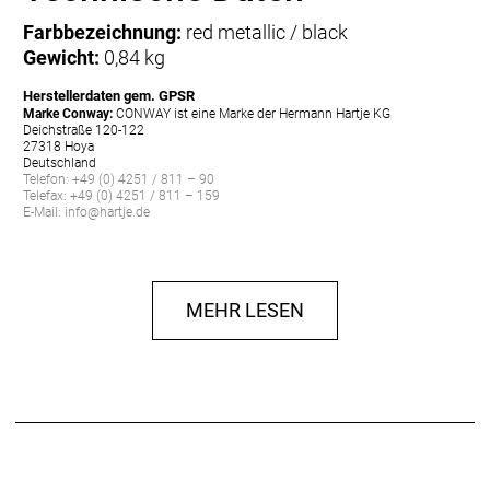
Farbbezeichnung:
red metallic / black
Gewicht:
0,84 kg
Herstellerdaten gem. GPSR
Marke Conway:
CONWAY ist eine Marke der Hermann Hartje KG
Deichstraße 120-122
27318 Hoya
Deutschland
Telefon: +49 (0) 4251 / 811 – 90
Telefax: +49 (0) 4251 / 811 – 159
E-Mail: info@hartje.de
MEHR LESEN