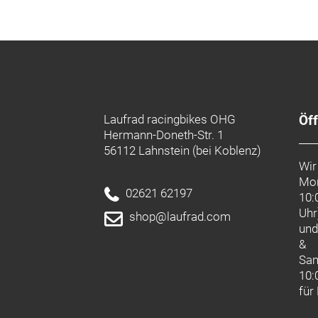
Laufrad racingbikes OHG
Öf
Hermann-Doneth-Str. 1
56112 Lahnstein (bei Koblenz)
Wir
Mon
02621 62197
10:
Uhr
shop@laufrad.com
un
&
Sa
10:
für