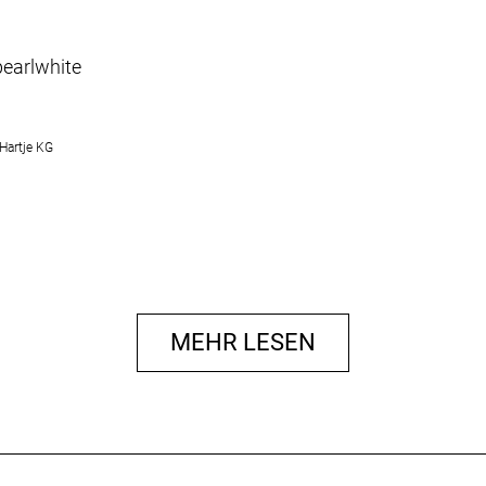
pearlwhite
Hartje KG
MEHR LESEN