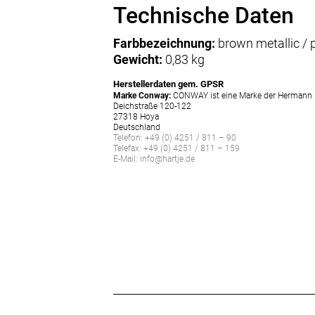
Technische Daten
Farbbezeichnung:
brown metallic / 
Gewicht:
0,83 kg
Herstellerdaten gem. GPSR
Marke Conway:
CONWAY ist eine Marke der Hermann 
Deichstraße 120-122
27318 Hoya
Deutschland
Telefon: +49 (0) 4251 / 811 – 90
Telefax: +49 (0) 4251 / 811 – 159
E-Mail: info@hartje.de