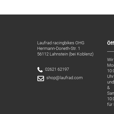
Laufrad racingbikes OHG
Öf
Hermann-Doneth-Str. 1
56112 Lahnstein (bei Koblenz)
Wir
Mon
02621 62197
10:
Uhr
shop@laufrad.com
un
&
Sa
10:
für