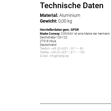
Technische Daten
Material:
Aluminium
Gewicht:
0,00 kg
Herstellerdaten gem. GPSR
Marke Conway:
CONWAY ist eine Marke der Hermann 
Deichstraße 120-122
27318 Hoya
Deutschland
Telefon: +49 (0) 4251 / 811 – 90
Telefax: +49 (0) 4251 / 811 – 159
E-Mail: info@hartje.de