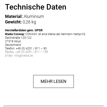
Technische Daten
Material:
Aluminium
Gewicht:
0,26 kg
Herstellerdaten gem. GPSR
Marke Conway:
CONWAY ist eine Marke der Hermann Hartje KG
Deichstraße 120-122
27318 Hoya
Deutschland
Telefon: +49 (0) 4251 / 811 – 90
Telefax: +49 (0) 4251 / 811 – 159
E-Mail: info@hartje.de
MEHR LESEN