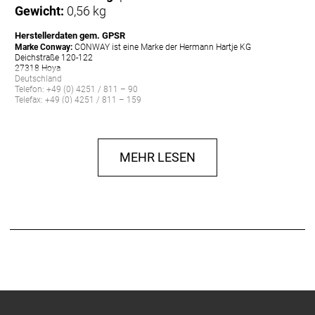
Gewicht:
0,56 kg
Herstellerdaten gem. GPSR
Marke Conway:
CONWAY ist eine Marke der Hermann Hartje KG
Deichstraße 120-122
27318 Hoya
Deutschland
Telefon: +49 (0) 4251 / 811 – 90
Telefax: +49 (0) 4251 / 811 – 159
E-Mail: info@hartje.de
MEHR LESEN