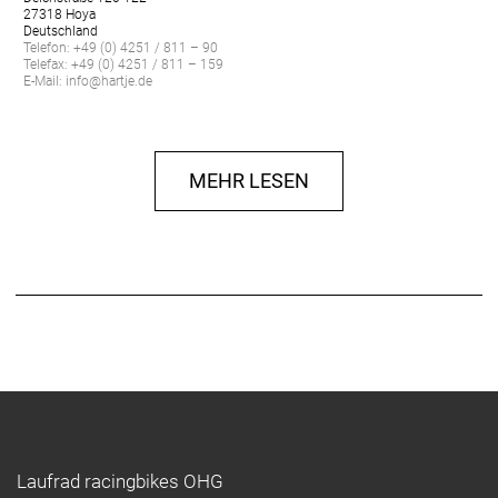
27318 Hoya
Deutschland
Telefon: +49 (0) 4251 / 811 – 90
Telefax: +49 (0) 4251 / 811 – 159
E-Mail: info@hartje.de
MEHR LESEN
Laufrad racingbikes OHG