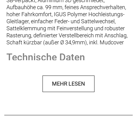
SB-verpackt, Aluminium 3D geschmiedet,
Aufbauhöhe ca. 99 mm, feines Ansprechverhalten,
hoher Fahrkomfort, IGUS Polymer Hochleistungs-
Gleitlager, einfacher Feder- und Sattelwechsel,
Sattelklemmung mit Feinverstellung und robuster
Rasterung, definierter Verstellbereich mit Anschlag,
Schaft kürzbar (außer Ø 34,9mm), inkl. Mudcover
Technische Daten
Ausführung:
Federsattelstütze
Durchmesser:
30,9 mm
Länge:
350,0 mm
MEHR LESEN
Federweg:
30 mm
Fahrergewicht min.:
45 kg
Fahrergewicht max.:
65 kg
Material:
Aluminium
Gewicht:
0,66 kg
Herstellerdaten gem. GPSR
Marke By,Schulz:
by.schulz GmbH