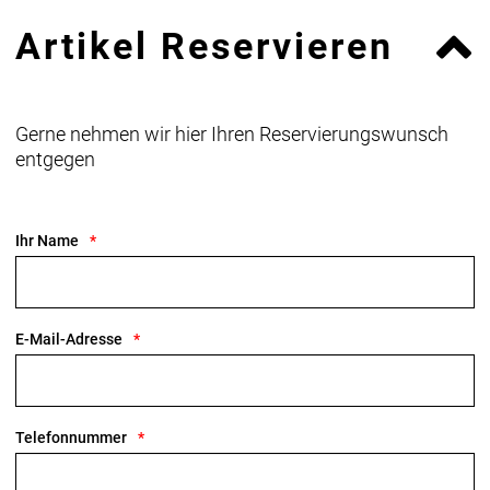
Bühler Straße 121
66130 Saarbrücken
Artikel Reservieren
Germany
info@byschulz.com
https://byschulz.com/
Gerne nehmen wir hier Ihren Reservierungswunsch
entgegen
Ihr Name
E-Mail-Adresse
Telefonnummer