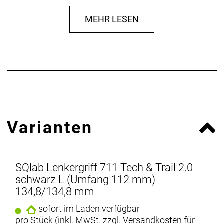
Länge Griffe (mm): 134,8/134,8
MEHR LESEN
Markenfarbe: schwarz
Material: Rubber
Mit Lockring-System: Ja
Ausführung: lang/lang
Farbe: schwarz
Material: Rubber
Größe: M
Länge in mm: 134,8/134,8
Mit Lockring-System: Ja
Varianten
Verpackungsinhalt: 1
Vorläufer: 39689
Herstellerdaten gem. GPSR
Marke SQLAB:
Boards & More GmbH
SQlab Lenkergriff 711 Tech & Trail 2.0
Rabach 1
4591 Molln
schwarz L (Umfang 112 mm)
Österreich
134,8/134,8 mm
info@sq-lab.com
sofort im Laden verfügbar
pro Stück (inkl. MwSt. zzgl.
Versandkosten für