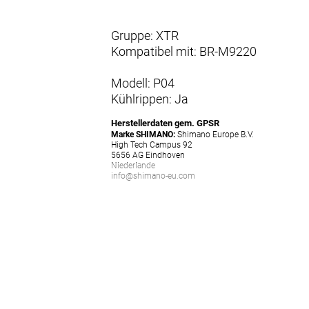
Gruppe: XTR
Kompatibel mit: BR-M9220
Modell: P04
Kühlrippen: Ja
Herstellerdaten gem. GPSR
Marke SHIMANO:
Shimano Europe B.V.
High Tech Campus 92
5656 AG Eindhoven
Niederlande
info@shimano-eu.com