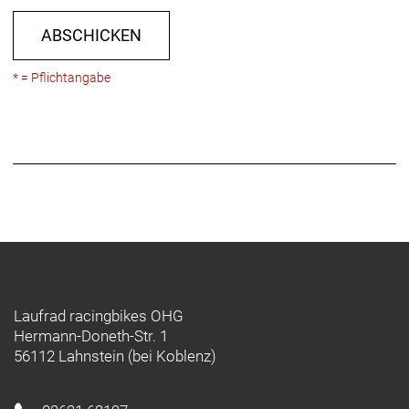
ABSCHICKEN
* = Pflichtangabe
Laufrad racingbikes OHG
Hermann-Doneth-Str. 1
56112 Lahnstein (bei Koblenz)