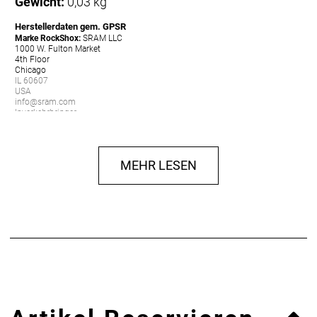
Gewicht:
0,03 kg
Herstellerdaten gem. GPSR
Marke RockShox:
SRAM LLC
1000 W. Fulton Market
4th Floor
Chicago
IL 60607
USA
info@sram.com
Inverkehrbringer:
SRAM Europe Sales and Services B.V.
Paasbosweg 16
3862 ZS Nijkerk
MEHR LESEN
Niederlande
info@sram.com