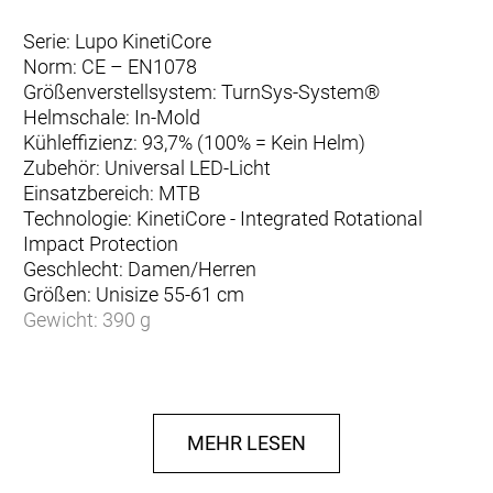
Serie: Lupo KinetiCore
Norm: CE – EN1078
Größenverstellsystem: TurnSys-System®
Helmschale: In-Mold
Kühleffizienz: 93,7% (100% = Kein Helm)
Zubehör: Universal LED-Licht
Einsatzbereich: MTB
Technologie: KinetiCore - Integrated Rotational
Impact Protection
Geschlecht: Damen/Herren
Größen: Unisize 55-61 cm
Gewicht: 390 g
Herstellerdaten gem. GPSR
Marke LAZER:
LAZER SPORET N.V.
Oude Baan 3B
2800 Mechelen Belgium
MEHR LESEN
www.lazersport.com